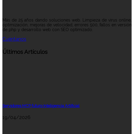
Más de 25 años dando soluciones web. Limpieza de virus online,
optimización, mejoras de velocidad, errores 500, fallos en versión
de php y desarrollo web con SEO optimizado.
Cuéntanos
Últimos Artículos
Servidores MCP futuro Inteligencia Artificial
19/04/2026