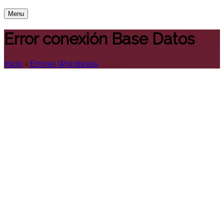
Menu
Error conexión Base Datos
Inicio
›
Errores Wordpress