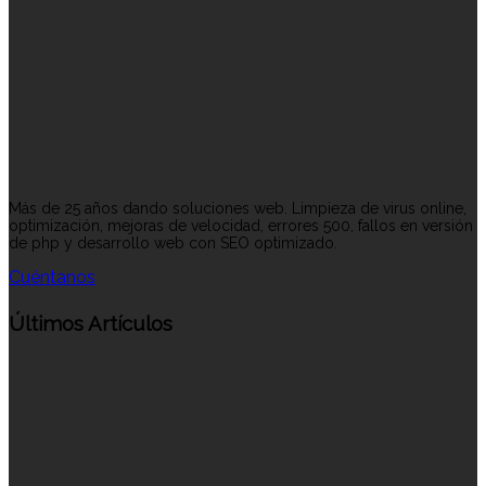
Más de 25 años dando soluciones web. Limpieza de virus online,
optimización, mejoras de velocidad, errores 500, fallos en versión
de php y desarrollo web con SEO optimizado.
Cuéntanos
Últimos Artículos