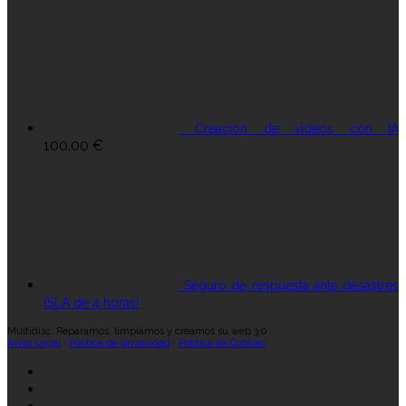
Creación de vídeos con IA
100,00
€
Seguro de respuesta ante desastres
(SLA de 4 horas)
Multidisc. Reparamos, limpiamos y creamos su web 3.0
Aviso Legal
·
Política de privacidad
·
Política de Cookies