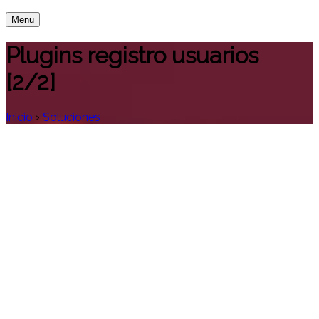
Menu
Plugins registro usuarios
[2/2]
Inicio
›
Soluciones