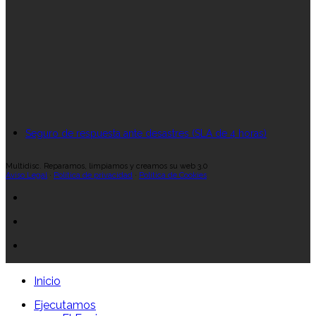
Seguro de respuesta ante desastres (SLA de 4 horas)
Multidisc. Reparamos, limpiamos y creamos su web 3.0
Aviso Legal
·
Política de privacidad
·
Política de Cookies
Inicio
Ejecutamos