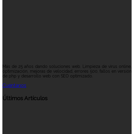
Más de 25 años dando soluciones web. Limpieza de virus online,
optimización, mejoras de velocidad, errores 500, fallos en versión
de php y desarrollo web con SEO optimizado.
Cuéntanos
Últimos Artículos