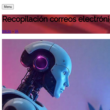
Menu
Recopilación correos electrón
Inicio
›
IA