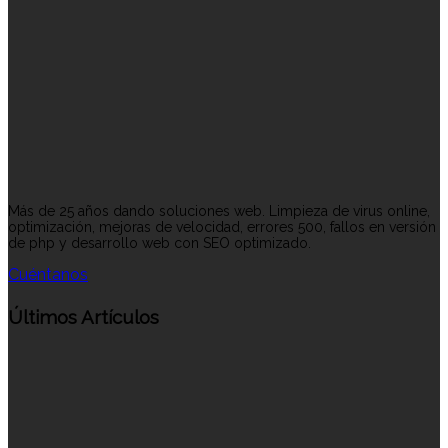
Más de 25 años dando soluciones web. Limpieza de virus online,
optimización, mejoras de velocidad, errores 500, fallos en versión
de php y desarrollo web con SEO optimizado.
Cuéntanos
Últimos Artículos