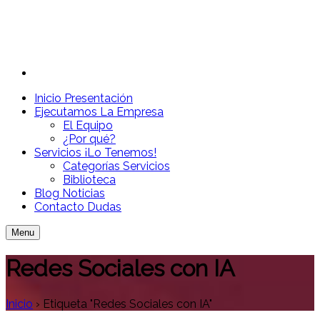
Inicio
Presentación
Ejecutamos
La Empresa
El Equipo
¿Por qué?
Servicios
¡Lo Tenemos!
Categorías Servicios
Biblioteca
Blog
Noticias
Contacto
Dudas
Menu
Redes Sociales con IA
Inicio
›
Etiqueta "Redes Sociales con IA"