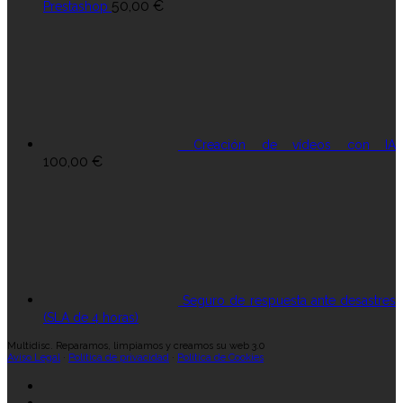
50,00
€
Prestashop
Creación de vídeos con IA
100,00
€
Seguro de respuesta ante desastres
(SLA de 4 horas)
Multidisc. Reparamos, limpiamos y creamos su web 3.0
Aviso Legal
·
Política de privacidad
·
Política de Cookies