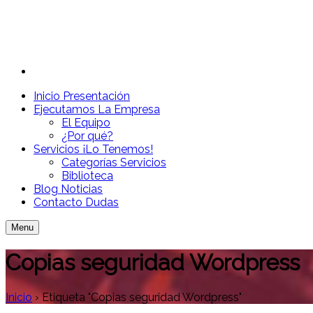
Inicio
Presentación
Ejecutamos
La Empresa
El Equipo
¿Por qué?
Servicios
¡Lo Tenemos!
Categorías Servicios
Biblioteca
Blog
Noticias
Contacto
Dudas
Menu
Copias seguridad Wordpress
Inicio
›
Etiqueta "Copias seguridad Wordpress"