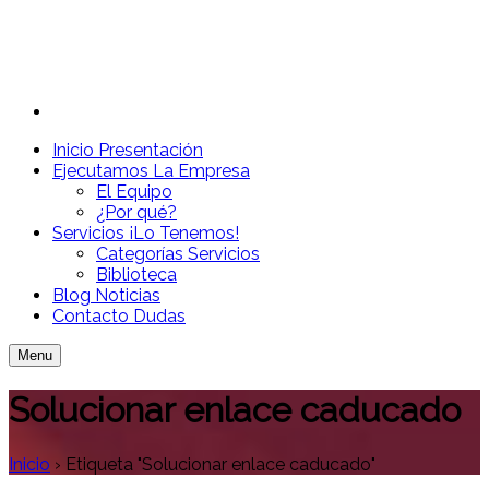
Inicio
Presentación
Ejecutamos
La Empresa
El Equipo
¿Por qué?
Servicios
¡Lo Tenemos!
Categorías Servicios
Biblioteca
Blog
Noticias
Contacto
Dudas
Menu
Solucionar enlace caducado
Inicio
›
Etiqueta "Solucionar enlace caducado"