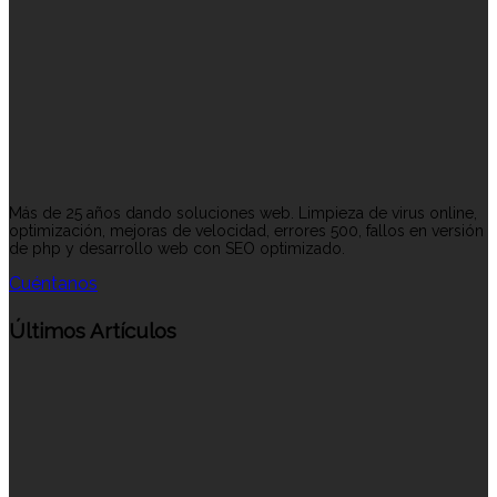
Más de 25 años dando soluciones web. Limpieza de virus online,
optimización, mejoras de velocidad, errores 500, fallos en versión
de php y desarrollo web con SEO optimizado.
Cuéntanos
Últimos Artículos