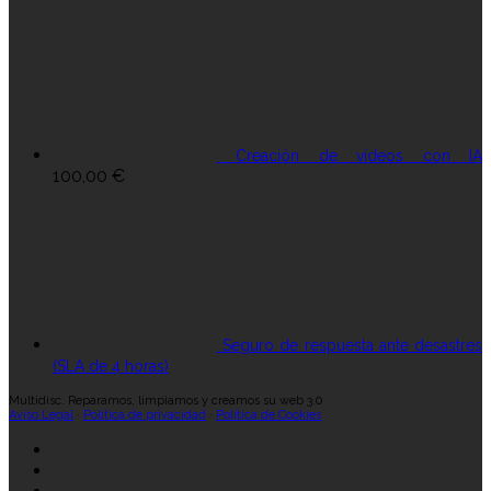
Creación de vídeos con IA
100,00
€
Seguro de respuesta ante desastres
(SLA de 4 horas)
Multidisc. Reparamos, limpiamos y creamos su web 3.0
Aviso Legal
·
Política de privacidad
·
Política de Cookies