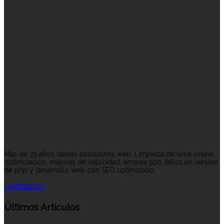
Más de 25 años dando soluciones web. Limpieza de virus online,
optimización, mejoras de velocidad, errores 500, fallos en versión
de php y desarrollo web con SEO optimizado.
Cuéntanos
Últimos Artículos