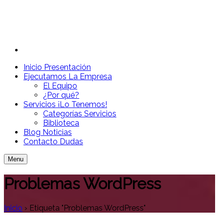
Inicio
Presentación
Ejecutamos
La Empresa
El Equipo
¿Por qué?
Servicios
¡Lo Tenemos!
Categorías Servicios
Biblioteca
Blog
Noticias
Contacto
Dudas
Menu
Problemas WordPress
Inicio
›
Etiqueta "Problemas WordPress"