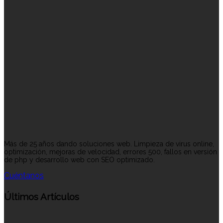
Más de 25 años dando soluciones web. Limpieza de virus online,
optimización, mejoras de velocidad, errores 500, fallos en versión
de php y desarrollo web con SEO optimizado.
Cuéntanos
Últimos Artículos