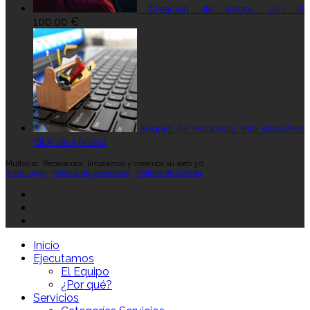
Creación de vídeos con IA
100,00
€
Seguro de respuesta ante desastres
(SLA de 4 horas)
Multidisc. Reparamos, limpiamos y creamos su web 3.0
Aviso Legal
·
Política de privacidad
·
Política de Cookies
Inicio
Ejecutamos
El Equipo
¿Por qué?
Servicios