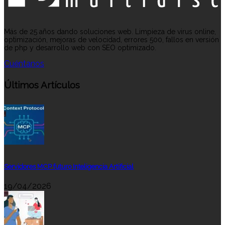
Más de 25 años dando soluciones web. Limpieza de virus online,
optimización, mejoras de velocidad, errores 500, fallos en versión
de php y desarrollo web con SEO optimizado.
Cuéntanos
Últimos Artículos
Servidores MCP futuro Inteligencia Artificial
19/04/2026