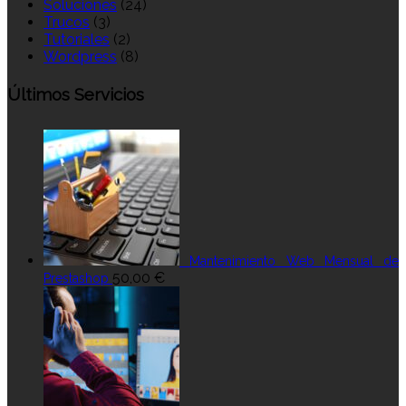
Soluciones
(24)
Trucos
(3)
Tutoriales
(2)
Wordpress
(8)
Últimos Servicios
Mantenimiento Web Mensual de
50,00
€
Prestashop